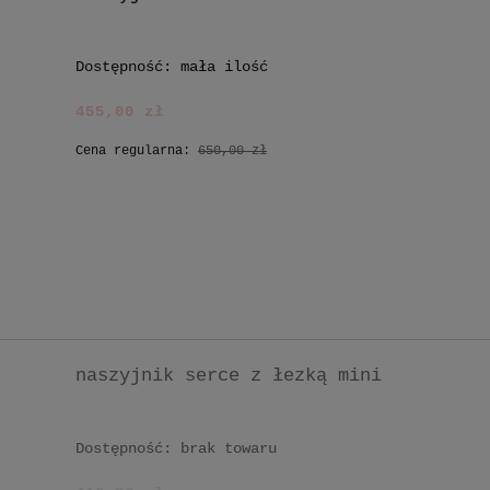
Dostępność:
mała ilość
455,00 zł
Cena regularna:
650,00 zł
naszyjnik serce z łezką mini
Dostępność:
brak towaru