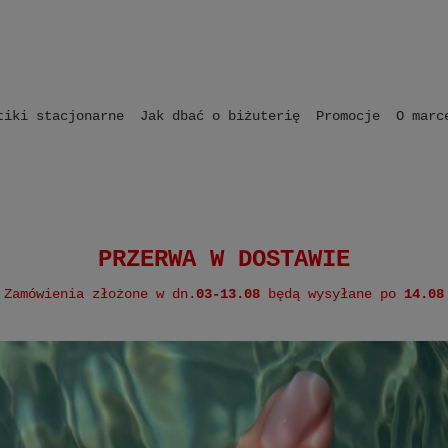
tiki stacjonarne
Jak dbać o biżuterię
Promocje
O marc
 o biżuterię
Butiki stacjonarne
Kontakt
PRZERWA W DOSTAWIE
Zamówienia złożone w dn.
03-13.08
będą wysyłane po
14.08