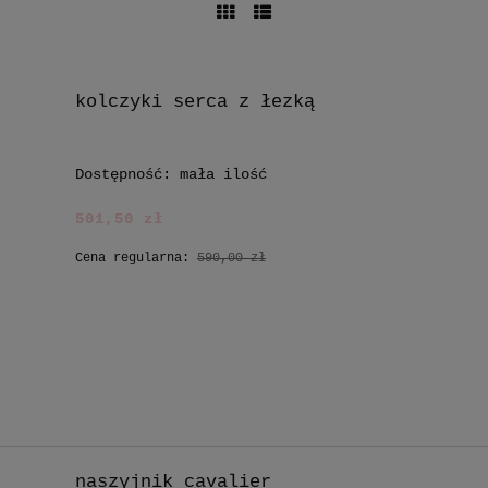
kolczyki serca z łezką
Dostępność:
mała ilość
501,50 zł
Cena regularna:
590,00 zł
naszyjnik cavalier