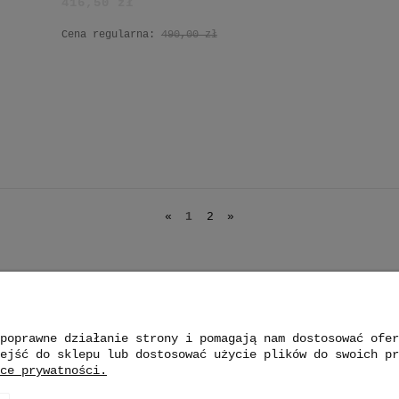
416,50 zł
Cena regularna:
490,00 zł
«
1
2
»
poprawne działanie strony i pomagają nam dostosować ofer
ejść do sklepu lub dostosować użycie plików do swoich pr
ce prywatności.