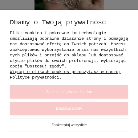
Dbamy o Twoją prywatność
Pliki cookies i pokrewne im technologie
umożliwiają poprawne działanie strony i pomagają
nam dostosować ofertę do Twoich potrzeb. Możesz
zaakceptować wykorzystanie przez nas wszystkich
tych plików i przejść do sklepu lub dostosować
użycie plików do swoich preferencji, wybierając
opcję "Dostosuj zgody".
naszyjnik Alicja silver
Więcej o plikach cookies przeczytasz w naszej
Polityce prywatności.
382,50 zł
Cena regularna:
450,00 zł
Zaakceptuj tylko niezbędne
Do koszyka
Dostosuj zgody
Zaakceptuj wszystkie
INFORMACJE