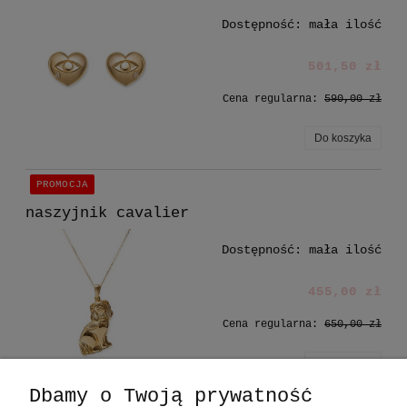
Dostępność:
mała ilość
501,50 zł
Cena regularna:
590,00 zł
Do koszyka
PROMOCJA
naszyjnik cavalier
Dostępność:
mała ilość
455,00 zł
Cena regularna:
650,00 zł
Do koszyka
Dbamy o Twoją prywatność